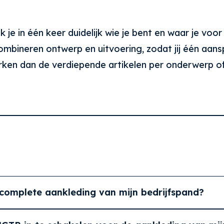
 in één keer duidelijk wie je bent en waar je voor 
combineren ontwerp en uitvoering, zodat jij één aansp
rken dan de verdiepende artikelen per onderwerp o
complete aankleding van mijn bedrijfspand?
als binnen aan. Dit omvat gevelreclame zoals logo’s en l
 voor optimale vindbaarheid. Binnen creëren we de juiste 