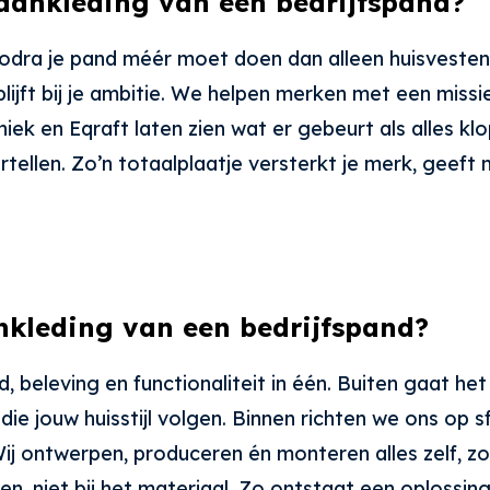
e aankleding van een bedrijfspand?
odra je pand méér moet doen dan alleen huisvesten.
blijft bij je ambitie. We helpen merken met een mis
iek en Eqraft laten zien wat er gebeurt als alles kl
rtellen. Zo’n totaalplaatje versterkt je merk, geef
nkleding van een bedrijfspand?
, beleving en functionaliteit in één. Buiten gaat h
die jouw huisstijl volgen. Binnen richten we ons op
ij ontwerpen, produceren én monteren alles zelf, zod
n, niet bij het materiaal. Zo ontstaat een oplossing 