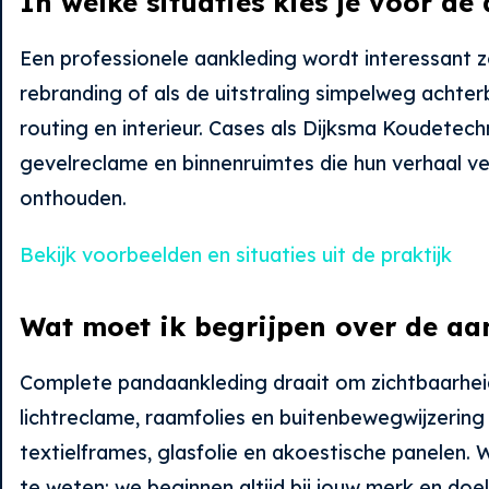
In welke situaties kies je voor d
Een professionele aankleding wordt interessant z
rebranding of als de uitstraling simpelweg achter
routing en interieur. Cases als Dijksma Koudetechn
gevelreclame en binnenruimtes die hun verhaal ve
onthouden.
Bekijk voorbeelden en situaties uit de praktijk
Wat moet ik begrijpen over de aa
Complete pand­aankleding draait om zichtbaarheid
lichtreclame, raamfolies en buitenbewegwijzering 
textielframes, glasfolie en akoestische panelen. W
te weten: we beginnen altijd bij jouw merk en doele