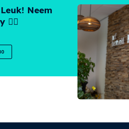
 Leuk! Neem
 👌🏻
80