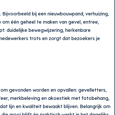
 Bijvoorbeeld bij een nieuwbouwpand, verhuizing,
sie om één geheel te maken van gevel, entree,
opt: duidelijke bewegwijzering, herkenbare
t medewerkers trots en zorgt dat bezoekers je
et om gevonden worden en opvallen: gevelletters,
 sfeer, merkbeleving en akoestiek met fotobehang,
at lijn en kwaliteit bewaakt blijven. Belangrijk om
die mooi blijft én praktisch werkt in het dagelijks