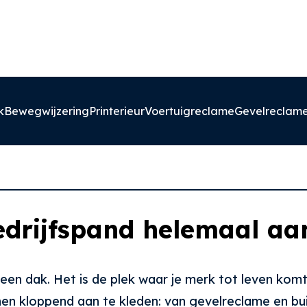
k
Bewegwijzering
Printerieur
Voertuigreclame
Gevelreclam
edrijfspand helemaal aa
een dak. Het is de plek waar je merk tot leven komt 
en kloppend aan te kleden: van gevelreclame en bui