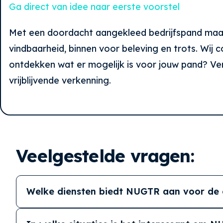
Ga direct van idee naar eerste voorstel
Met een doordacht aangekleed bedrijfspand maak je
vindbaarheid, binnen voor beleving en trots. Wij 
ontdekken wat er mogelijk is voor jouw pand? Ve
vrijblijvende verkenning.
Veelgestelde vragen:
Welke diensten biedt NUGTR aan voor de 
Bij NUGTR kleden we uw bedrijfspand zowel buiten 
buitenbewegwijzering zoals zuilen en parkeerborden