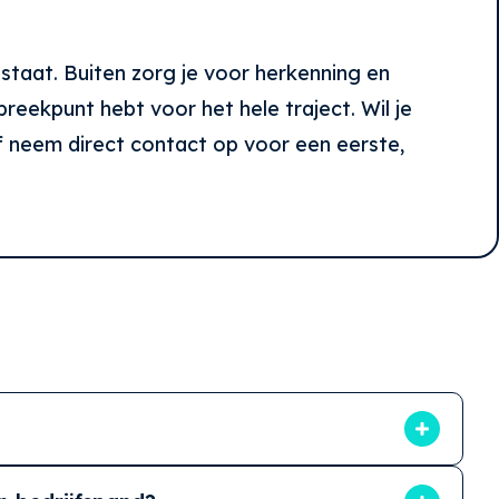
staat. Buiten zorg je voor herkenning en
reekpunt hebt voor het hele traject. Wil je
f neem direct contact op voor een eerste,
ichtreclame, raambestickering en
sfeer met printerieur, inclusief naadloze