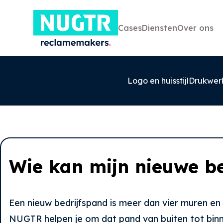
Cases
Diensten
Over ons
Logo en huisstijl
Drukwer
Wie kan mijn nieuwe b
0527-858580
info@nugtr.nl
Ecopark 63, 8305 BJ, Emmeloord
Een nieuw bedrijfspand is meer dan vier muren en 
NUGTR helpen je om dat pand van buiten tot binn