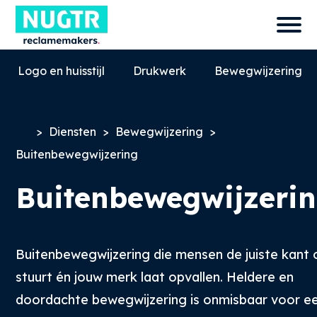
Logo en huisstijl
Drukwerk
Bewegwijzering
>
Diensten
>
Bewegwijzering
>
Buitenbewegwijzering
Buitenbewegwijzeri
Buitenbewegwijzering die mensen de juiste kant 
0527-858580
stuurt én jouw merk laat opvallen. Heldere en
info@nugtr.nl
doordachte bewegwijzering is onmisbaar voor e
Ecopark 63, 8305 BJ, Emmeloord