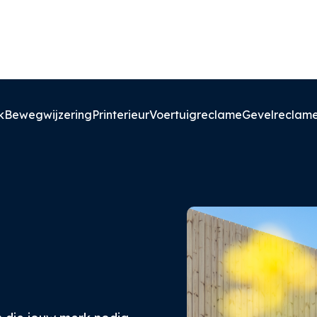
k
Bewegwijzering
Printerieur
Voertuigreclame
Gevelreclam