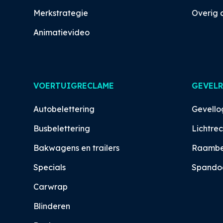
Merkstrategie
Overig 
Animatievideo
VOERTUIGRECLAME
GEVEL
Autobelettering
Gevello
Busbelettering
Lichtre
Bakwagens en trailers
Raambes
Specials
Spando
Carwrap
Blinderen