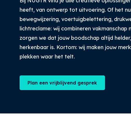
Bij NUGTR vind je alle creatieve oplossinge
heeft, van ontwerp tot uitvoering. Of het n
bewegwijzering, voertuigbelettering, drukw
lichtreclame: wij combineren vakmanschap me
zorgen we dat jouw boodschap altijd helder
herkenbaar is. Kortom: wij maken jouw merk 
plekken waar het telt.
Plan een vrijblijvend gesprek