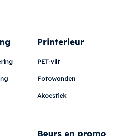
ing
Printerieur
ring
PET-vilt
ing
Fotowanden
Akoestiek
Beurs en promo