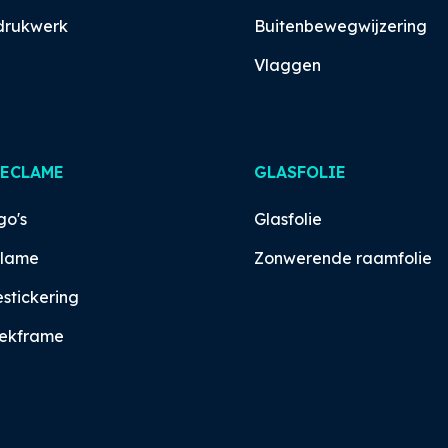
drukwerk
Buitenbewegwijzering
Vlaggen
RECLAME
GLASFOLIE
go's
Glasfolie
clame
Zonwerende raamfolie
tickering
ekframe