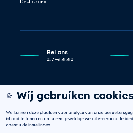
Dechromen
Bel ons
0527-858580
Wij gebruiken cookie
🍪
Copyright 2026 © NUGTR
Algemene voorwaarden
Privacy
We kunnen deze plaatsen voor analyse van onze bezoekersgege
inhoud te tonen en om u een geweldige website-ervaring te bie
opent u de instellingen.