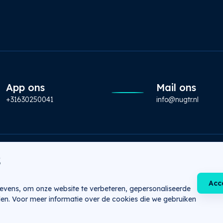
App ons
Mail ons
+31630250041
info@nugtr.nl
s
beleid
Downloads
Acc
vens, om onze website te verbeteren, gepersonaliseerde
den. Voor meer informatie over de cookies die we gebruiken