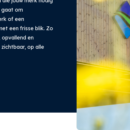
n die jouw merk nodig
u gaat om
erk of een
t een frisse blik. Zo
, opvallend en
zichtbaar, op alle