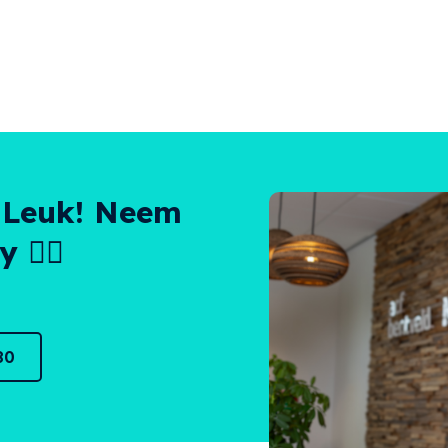
 Leuk! Neem
 👌🏻
80