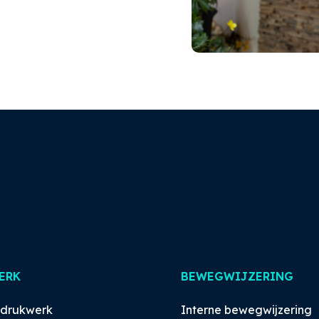
ERK
BEWEGWIJZERING
rdrukwerk
Interne bewegwijzering