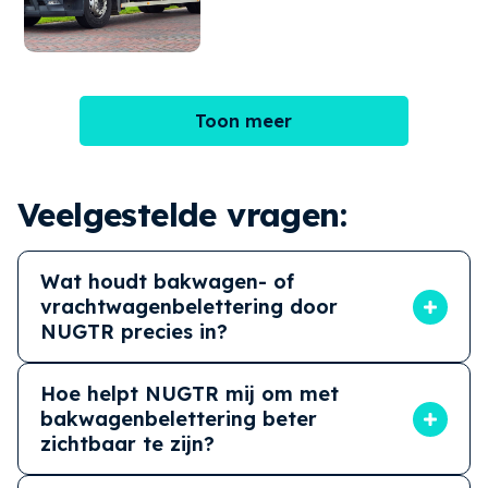
Toon meer
Veelgestelde vragen:
Wat houdt bakwagen- of
vrachtwagenbelettering door
NUGTR precies in?
NUGTR transformeert bakwagens en
vrachtwagens tot opvallende reclameobjecten,
Hoe helpt NUGTR mij om met
waardoor jouw bedrijf beter zichtbaar is
bakwagenbelettering beter
onderweg. Van een eerste schets of idee tot de
zichtbaar te zijn?
vakkundige realisatie, NUGTR begeleidt het
NUGTR helpt bedrijven met