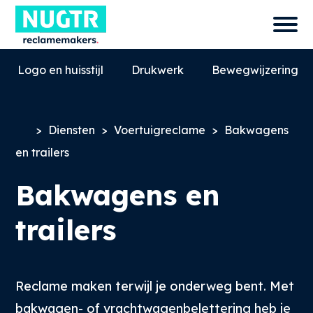
Logo en huisstijl
Drukwerk
Bewegwijzering
>
Diensten
>
Voertuigreclame
>
Bakwagens
en trailers
Bakwagens en
trailers
0527-858580
info@nugtr.nl
Reclame maken terwijl je onderweg bent. Met
Ecopark 63, 8305 BJ, Emmeloord
bakwagen- of vrachtwagenbelettering heb je