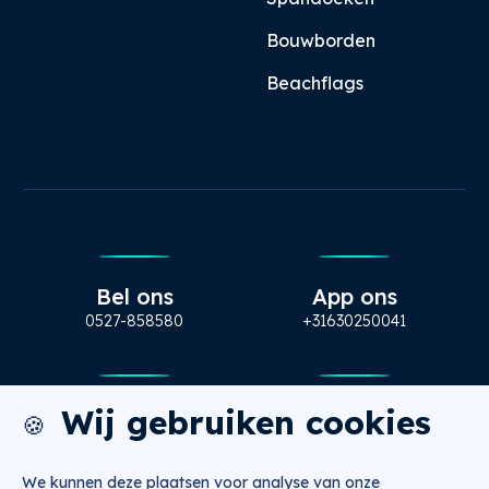
Bouwborden
Beachflags
Bel ons
App ons
0527-858580
+31630250041
Wij gebruiken cookies
Mail ons
Bezoek ons
🍪
info@nugtr.nl
Ecopark 63, Emmeloord
We kunnen deze plaatsen voor analyse van onze