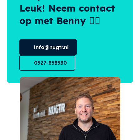
Leuk! Neem contact
op met Benny 👌🏻
info@nugtr.nl
0527-858580