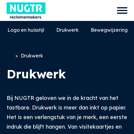
Logo en huisstijl
Drukwerk
Bewegwijzering
>
Drukwerk
Drukwerk
Bij NUGTR geloven we in de kracht van het
tastbare. Drukwerk is meer dan inkt op papier.
0527-858580
Het is een verlengstuk van je merk, een eerste
info@nugtr.nl
indruk die blijft hangen. Van visitekaartjes en
Ecopark 63, 8305 BJ, Emmeloord