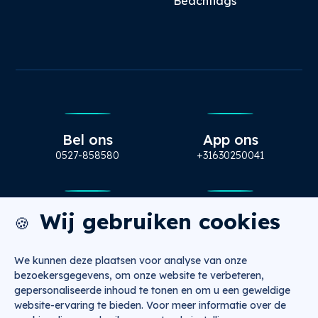
Beachflags
Bel ons
App ons
0527-858580
+31630250041
Wij gebruiken cookies
Mail ons
Bezoek ons
🍪
info@nugtr.nl
Ecopark 63, Emmeloord
We kunnen deze plaatsen voor analyse van onze
bezoekersgegevens, om onze website te verbeteren,
gepersonaliseerde inhoud te tonen en om u een geweldige
website-ervaring te bieden. Voor meer informatie over de
Copyright 2026 © NUGTR
Algemene voorwaarden