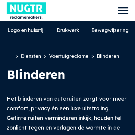
Logo en huisstijl
Drukwerk
Bewegwijzering
>
Diensten
>
Voertuigreclame
>
Blinderen
Blinderen
Het blinderen van autoruiten zorgt voor meer
comfort, privacy én een luxe uitstraling.
0527-858580
Getinte ruiten verminderen inkijk, houden fel
info@nugtr.nl
zonlicht tegen en verlagen de warmte in de
Ecopark 63, 8305 BJ, Emmeloord