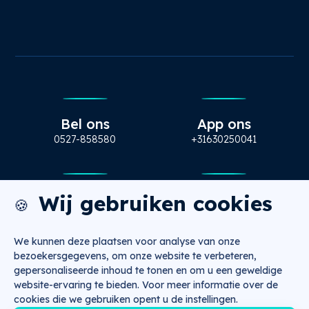
Bel ons
App ons
0527-858580
+31630250041
Wij gebruiken cookies
Mail ons
Bezoek ons
🍪
info@nugtr.nl
Ecopark 63, Emmeloord
We kunnen deze plaatsen voor analyse van onze
bezoekersgegevens, om onze website te verbeteren,
gepersonaliseerde inhoud te tonen en om u een geweldige
website-ervaring te bieden. Voor meer informatie over de
Copyright 2026 © NUGTR
Algemene voorwaarden
cookies die we gebruiken opent u de instellingen.