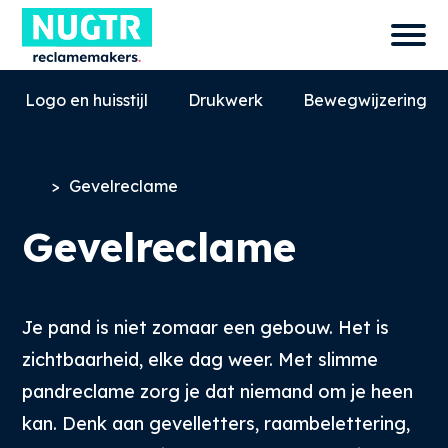
Logo en huisstijl
Drukwerk
Bewegwijzering
>
Gevelreclame
Gevelreclame
Je pand is niet zomaar een gebouw. Het is
zichtbaarheid, elke dag weer. Met slimme
0527-858580
pandreclame zorg je dat niemand om je heen
info@nugtr.nl
kan. Denk aan gevelletters, raambelettering,
Ecopark 63, 8305 BJ, Emmeloord