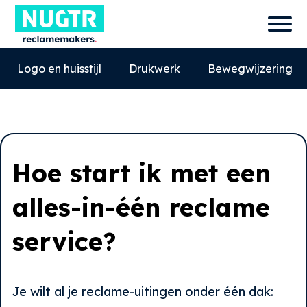
Logo en huisstijl
Drukwerk
Bewegwijzering
Hoe start ik met een
alles-in-één reclame
service?
0527-858580
info@nugtr.nl
Je wilt al je reclame-uitingen onder één dak:
Ecopark 63, 8305 BJ, Emmeloord