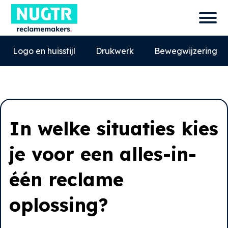
Logo en huisstijl
Drukwerk
Bewegwijzering
In welke situaties kies
je voor een alles-in-
één reclame
0527-858580
oplossing?
info@nugtr.nl
Ecopark 63, 8305 BJ, Emmeloord