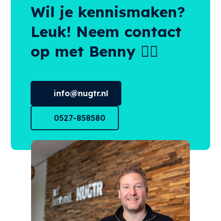
Wil je kennismaken?
Leuk! Neem contact
op met Benny 👌🏻
info@nugtr.nl
0527-858580