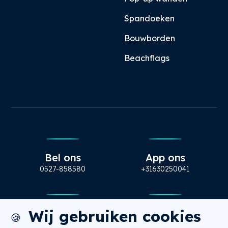
Spandoeken
Bouwborden
Beachflags
Bel ons
App ons
0527-858580
+31630250041
Wij gebruiken cookies
Mail ons
Bezoek ons
🍪
info@nugtr.nl
Ecopark 63, Emmeloord