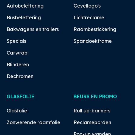
Autobelettering
Gevellogo's
Busbelettering
Lichtreclame
Bakwagens en trailers
Raambestickering
Specials
Spandoekframe
Carwrap
Blinderen
Dechromen
GLASFOLIE
BEURS EN PROMO
Glasfolie
Roll up-banners
Zonwerende raamfolie
Reclameborden
Pop-up wanden