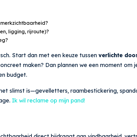
ch merkzichtbaarheid?
, ligging, rijroute)?
weg?
gisch. Start dan met een keuze tussen
verlichte doo
het concreet maken? Dan plannen we een moment om j
en budget.
 het slimst is—gevelletters, raambestickering, spa
tage.
Ik wil reclame op mijn pand!
zichtbaarheid direct bijdraagt aan vindbaarheid, ve