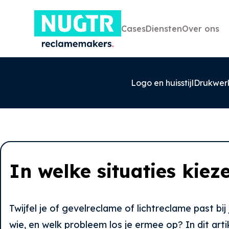
Cases
Diensten
Over ons
Logo en huisstijl
Drukwer
In welke situaties kiez
0527-858580
info@nugtr.nl
Ecopark 63, 8305 BJ, Emmeloord
Twijfel je of gevelreclame of lichtreclame past bi
wie, en welk probleem los je ermee op? In dit arti