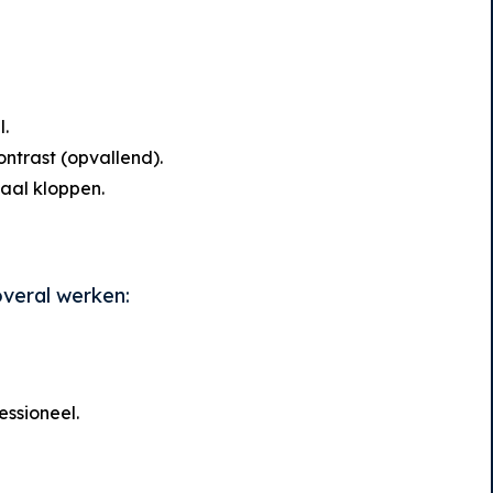
l.
contrast (opvallend).
iaal kloppen.
overal werken:
essioneel.