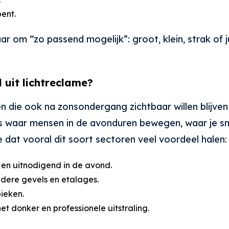
bent.
r om “zo passend mogelijk”: groot, klein, strak of jui
 uit lichtreclame?
 die ook na zonsondergang zichtbaar willen blijven 
es waar mensen in de avonduren bewegen, waar je sne
 dat vooral dit soort sectoren veel voordeel halen:
 en uitnodigend in de avond.
ndere gevels en etalages.
pieken.
het donker en professionele uitstraling.