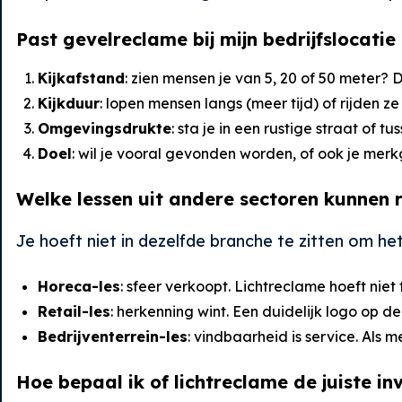
Past gevelreclame bij mijn bedrijfslocati
Kijkafstand
: zien mensen je van 5, 20 of 50 meter?
Kijkduur
: lopen mensen langs (meer tijd) of rijden z
Omgevingsdrukte
: sta je in een rustige straat of t
Doel
: wil je vooral gevonden worden, of ook je mer
Welke lessen uit andere sectoren kunnen r
Je hoeft niet in dezelfde branche te zitten om het
Horeca-les
: sfeer verkoopt. Lichtreclame hoeft niet 
Retail-les
: herkenning wint. Een duidelijk logo op d
Bedrijventerrein-les
: vindbaarheid is service. Als 
Hoe bepaal ik of lichtreclame de juiste in