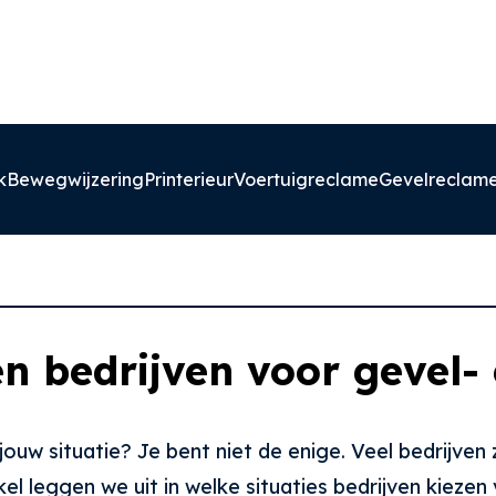
k
Bewegwijzering
Printerieur
Voertuigreclame
Gevelreclam
en bedrijven voor gevel-
j jouw situatie? Je bent niet de enige. Veel bedrijv
kel leggen we uit in welke situaties bedrijven kieze