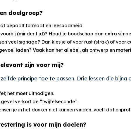
e en doelgroep?
 Dat bepaalt formaat en leesbaarheid.
e voorbij (minder tijd)? Houd je boodschap dan extra simpe
ussen veel signage? Dan kies je of voor rust (strak) of voor 
kgevoel laden? Vaak kan het allebei, als ontwerp en mater
elevant zijn voor mij?
zelfde principe toe te passen. Drie lessen die bijna 
fel; het moet uitnodigen.
e gevel verkort de “twijfelseconde”.
mensen je in het donker niet kunnen vinden, voelt dat onprof
vestering is voor mijn doelen?