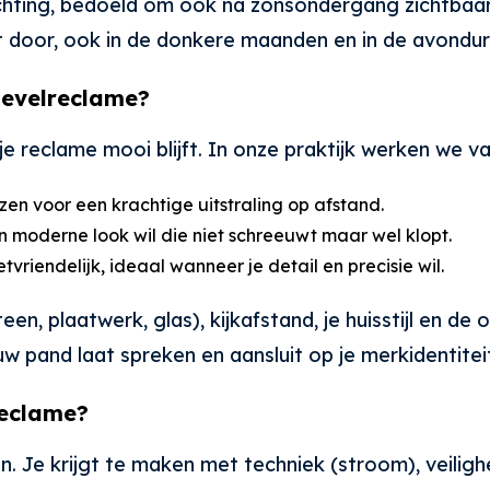
ichting, bedoeld om ook na zonsondergang zichtbaar
pt door, ook in de donkere maanden en in de avondur
gevelreclame?
 je reclame mooi blijft. In onze praktijk werken we
zen voor een krachtige uitstraling op afstand.
 een moderne look wil die niet schreeuwt maar wel klopt.
etvriendelijk, ideaal wanneer je detail en precisie wil.
teen, plaatwerk, glas), kijkafstand, je huisstijl en 
uw pand laat spreken en aansluit op je merkidentitei
reclame?
. Je krijgt te maken met techniek (stroom), veilighe