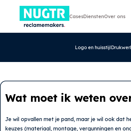
Cases
Diensten
Over ons
Logo en huisstijl
Drukwer
Wat moet ik weten over
0527-858580
info@nugtr.nl
Ecopark 63, 8305 BJ, Emmeloord
Je wil opvallen met je pand, maar je wil ook dat het
keuzes (materiaal, montage, vergunningen en onder