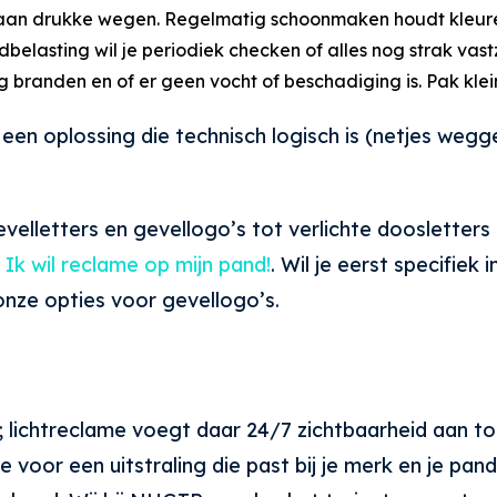
er aan drukke wegen. Regelmatig schoonmaken houdt kleure
dbelasting wil je periodiek checken of alles nog strak vastz
atig branden en of er geen vocht of beschadiging is. Pak kl
 een oplossing die technisch logisch is (netjes weg
evelletters en gevellogo’s tot verlichte doosletter
:
Ik wil reclame op mijn pand!
. Wil je eerst specifie
onze opties voor gevellogo’s.
lichtreclame voegt daar 24/7 zichtbaarheid aan toe
e voor een uitstraling die past bij je merk en je p