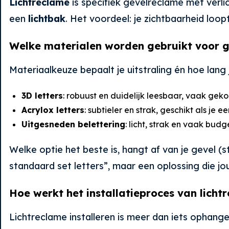
Lichtreclame
is specifiek gevelreclame met verl
een
lichtbak
. Het voordeel: je zichtbaarheid loo
Welke materialen worden gebruikt voor 
Materiaalkeuze bepaalt je uitstraling én hoe lang
3D letters
: robuust en duidelijk leesbaar, vaak geko
Acrylox letters
: subtieler en strak, geschikt als je
Uitgesneden belettering
: licht, strak en vaak budg
Welke optie het beste is, hangt af van je gevel (s
standaard set letters”, maar een oplossing die jo
Hoe werkt het installatieproces van licht
Lichtreclame installeren is meer dan iets ophangen