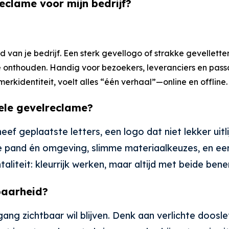
reclame voor mijn bedrijf?
 van je bedrijf. Een sterk gevellogo of strakke gevellette
 te onthouden. Handig voor bezoekers, leveranciers en pass
e merkidentiteit, voelt alles “één verhaal”—online en offline.
ele gevelreclame?
ef geplaatste letters, een logo dat niet lekker uitl
e pand én omgeving, slimme materiaalkeuzes, en een
liteit: kleurrijk werken, maar altijd met beide benen 
baarheid?
ang zichtbaar wil blijven. Denk aan verlichte dooslet