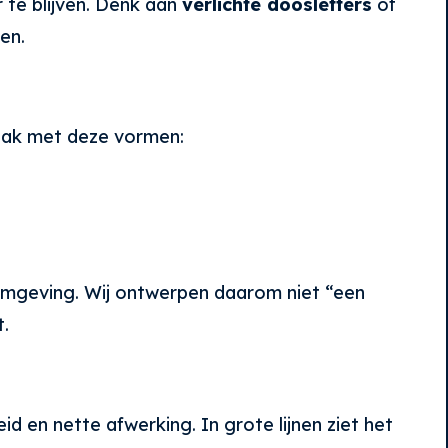
 te blijven. Denk aan
verlichte doosletters
of
en.
 vaak met deze vormen:
de omgeving. Wij ontwerpen daarom niet “een
t.
id en nette afwerking. In grote lijnen ziet het