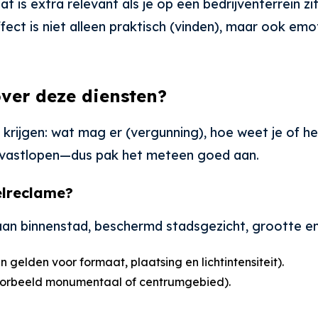
 is extra relevant als je op een bedrijventerrein zi
ffect is niet alleen praktisch (vinden), maar ook emo
ver deze diensten?
erp krijgen: wat mag er (vergunning), hoe weet je of
of vastlopen—dus pak het meteen goed aan.
elreclame?
aan binnenstad, beschermd stadsgezicht, grootte en 
en gelden voor formaat, plaatsing en lichtintensiteit).
jvoorbeeld monumentaal of centrumgebied).