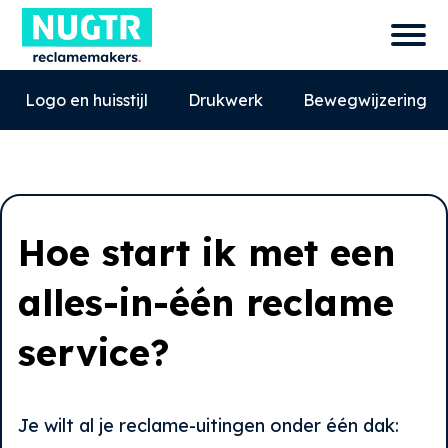
Logo en huisstijl
Drukwerk
Bewegwijzering
Hoe start ik met een
alles-in-één reclame
service?
0527-858580
info@nugtr.nl
Je wilt al je reclame-uitingen onder één dak:
Ecopark 63, 8305 BJ, Emmeloord