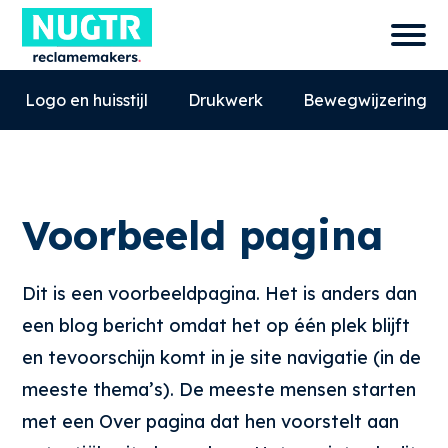
Logo en huisstijl
Drukwerk
Bewegwijzering
Voorbeeld pagina
Dit is een voorbeeldpagina. Het is anders dan
een blog bericht omdat het op één plek blijft
en tevoorschijn komt in je site navigatie (in de
0527-858580
meeste thema’s). De meeste mensen starten
info@nugtr.nl
met een Over pagina dat hen voorstelt aan
Ecopark 63, 8305 BJ, Emmeloord