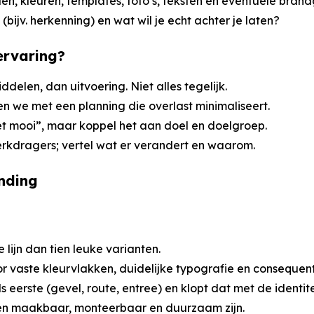
en, kleuren, templates, foto’s, teksten en eventuele brand
 (bijv. herkenning) en wat wil je echt achter je laten?
ervaring?
iddelen, dan uitvoering. Niet alles tegelijk.
en we met een planning die overlast minimaliseert.
iet mooi”, maar koppel het aan doel en doelgroep.
erkdragers; vertel wat er verandert en waarom.
anding
ke lijn dan tien leuke varianten.
or vaste kleurvlakken, duidelijke typografie en consequent
ls eerste (gevel, route, entree) en klopt dat met de identit
en maakbaar, monteerbaar en duurzaam zijn.