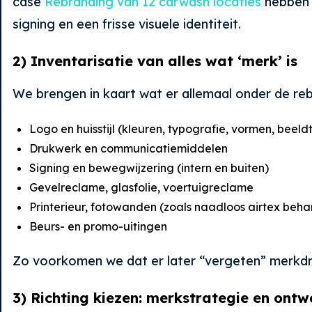
case
Rebranding van 12 carwash locaties
hebben w
signing en een frisse visuele identiteit.
2) Inventarisatie van alles wat ‘merk’ is
We brengen in kaart wat er allemaal onder de reb
Logo en huisstijl (kleuren, typografie, vormen, beeld
Drukwerk en communicatiemiddelen
Signing en bewegwijzering (intern en buiten)
Gevelreclame, glasfolie, voertuigreclame
Printerieur, fotowanden (zoals naadloos airtex beh
Beurs- en promo-uitingen
Zo voorkomen we dat er later “vergeten” merkd
3) Richting kiezen: merkstrategie en ontw