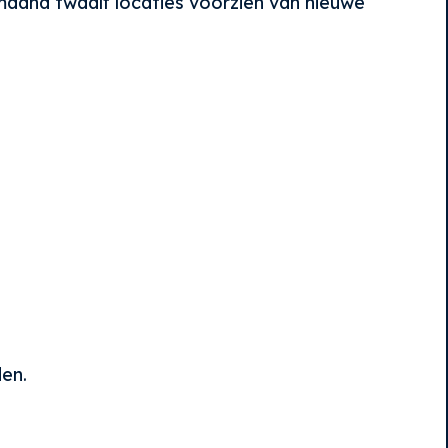
maand twaalf locaties voorzien van nieuwe
en.