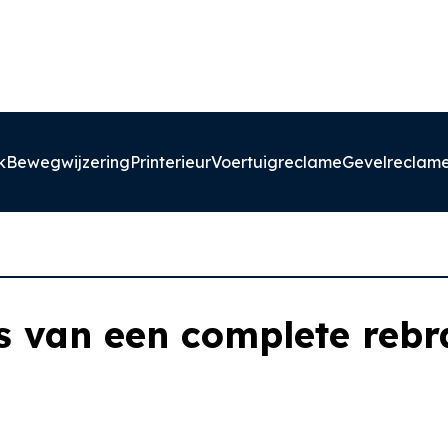
k
Bewegwijzering
Printerieur
Voertuigreclame
Gevelreclam
s van een complete rebr