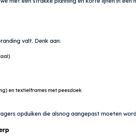
e met een strakke planning en korte lijnen in één 
randing valt. Denk aan:
taal)
ang) en textielframes met peesdoek
ragers opduiken die alsnog aangepast moeten word
erp