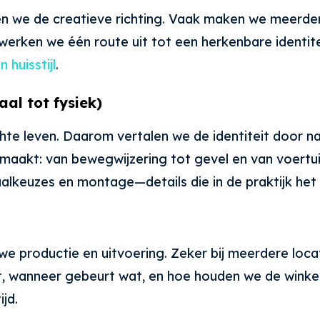
en we de creatieve richting. Vaak maken we meerder
werken we één route uit tot een herkenbare identiteit
 huisstijl
.
al tot fysiek)
chte leven. Daarom vertalen we de identiteit door naa
maakt: van bewegwijzering tot gevel en van voertuig
alkeuzes en montage—details die in de praktijk het 
 productie en uitvoering. Zeker bij meerdere locatie
 wanneer gebeurt wat, en hoe houden we de winkel 
jd.