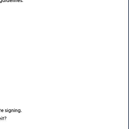
guidelines.
e signing.
eit?