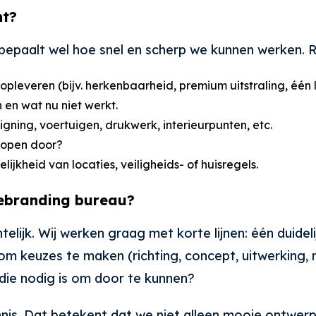
nt?
t bepaalt wel hoe snel en scherp we kunnen werken. R
pleveren (bijv. herkenbaarheid, premium uitstraling, één li
n en wat nu niet werkt.
e signing, voertuigen, drukwerk, interieurpunten, etc.
nopen door?
lijkheid van locaties, veiligheids- of huisregels.
ebranding bureau?
elijk. Wij werken graag met korte lijnen: één duide
om keuzes te maken (richting, concept, uitwerking
g die nodig is om door te kunnen?
kennis. Dat betekent dat we niet alleen mooie ontw