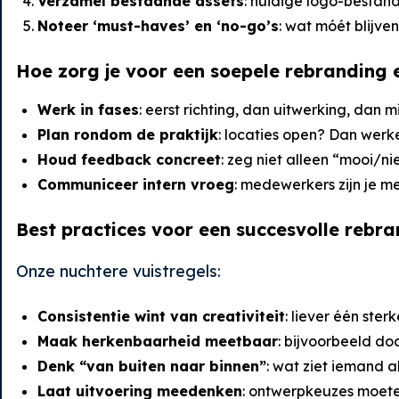
Verzamel bestaande assets
: huidige logo-bestand
Noteer ‘must-haves’ en ‘no-go’s
: wat móét blijven
Hoe zorg je voor een soepele rebranding 
Werk in fases
: eerst richting, dan uitwerking, dan m
Plan rondom de praktijk
: locaties open? Dan werk
Houd feedback concreet
: zeg niet alleen “mooi/n
Communiceer intern vroeg
: medewerkers zijn je m
Best practices voor een succesvolle rebr
Onze nuchtere vuistregels:
Consistentie wint van creativiteit
: liever één ster
Maak herkenbaarheid meetbaar
: bijvoorbeeld do
Denk “van buiten naar binnen”
: wat ziet iemand a
Laat uitvoering meedenken
: ontwerpkeuzes moet