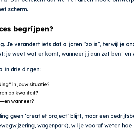
het scherm.
ces begrijpen?
 Je verandert iets dat al jaren “zo is”, terwijl je
t: je weet wat er komt, wanneer jij aan zet bent en 
l in drie dingen:
ing” in jouw situatie?
eren op kwaliteit?
an—en wanneer?
g geen ‘creatief project’ blijft, maar een bedrijfsbes
, bewegwijzering, wagenpark), wil je vooraf weten h