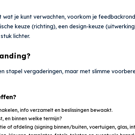
eet wat je kunt verwachten, voorkom je feedbackron
tegische keuze (richting), een design-keuze (uitwerki
uk lichter.
randing?
en stapel vergaderingen, maar met slimme voorbereid
effen?
chakelen, info verzamelt en beslissingen bewaakt.
ist, en binnen welke termijn?
tie of afdeling (signing binnen/buiten, voertuigen, glas, in