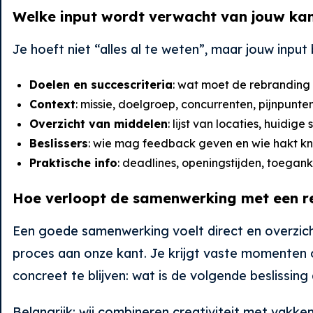
Welke input wordt verwacht van jouw ka
Je hoeft niet “alles al te weten”, maar jouw inpu
Doelen en succescriteria
: wat moet de rebranding o
Context
: missie, doelgroep, concurrenten, pijnpunte
Overzicht van middelen
: lijst van locaties, huidig
Beslissers
: wie mag feedback geven en wie hakt k
Praktische info
: deadlines, openingstijden, toeganke
Hoe verloopt de samenwerking met een r
Een goede samenwerking voelt direct en overzicht
proces aan onze kant. Je krijgt vaste momenten 
concreet te blijven: wat is de volgende beslissin
Belangrijk: wij combineren creativiteit met vak