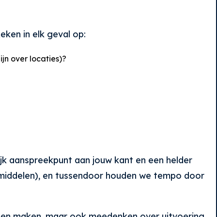
eken in elk geval op:
jn over locaties)?
lijk aanspreekpunt aan jouw kant en een helder
, middelen), en tussendoor houden we tempo door
erpen maken, maar ook meedenken over uitvoering