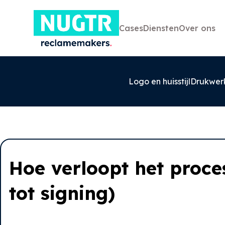
Cases
Diensten
Over ons
Logo en huisstijl
Drukwer
Hoe verloopt het proce
0527-858580
tot signing)
info@nugtr.nl
Ecopark 63, 8305 BJ, Emmeloord