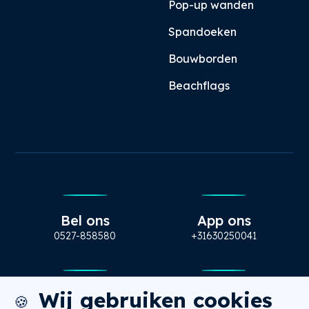
Pop-up wanden
Spandoeken
Bouwborden
Beachflags
Bel ons
App ons
0527-858580
+31630250041
Wij gebruiken cookies
Mail ons
Bezoek ons
🍪