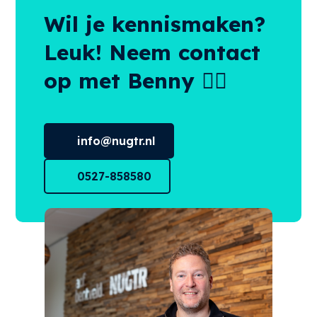
Wil je kennismaken?
Leuk! Neem contact
op met Benny 👌🏻
info@nugtr.nl
0527-858580