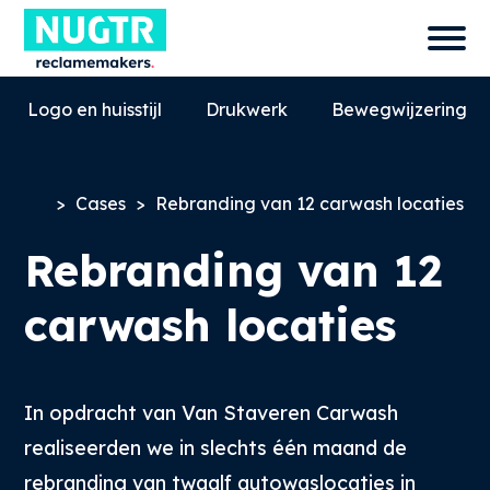
Logo en huisstijl
Drukwerk
Bewegwijzering
>
Cases
>
Rebranding van 12 carwash locaties
Rebranding van 12
carwash locaties
In opdracht van Van Staveren Carwash
0527-858580
info@nugtr.nl
realiseerden we in slechts één maand de
Ecopark 63, 8305 BJ, Emmeloord
rebranding van twaalf autowaslocaties in