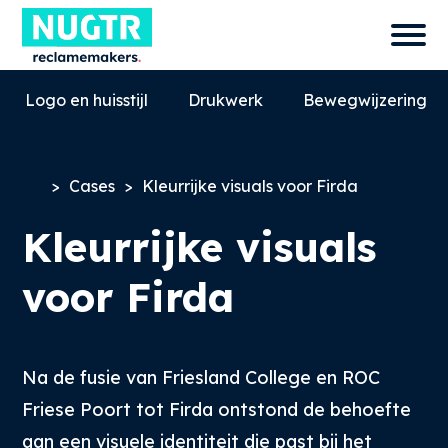
Logo en huisstijl
Drukwerk
Bewegwijzering
>
Cases
>
Kleurrijke visuals voor Firda
Kleurrijke visuals
voor Firda
Na de fusie van Friesland College en ROC
0527-858580
info@nugtr.nl
Friese Poort tot Firda ontstond de behoefte
Ecopark 63, 8305 BJ, Emmeloord
aan een visuele identiteit die past bij het