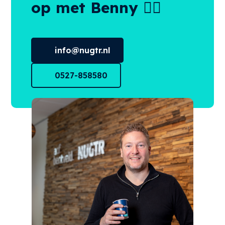
op met Benny 👌🏻
info@nugtr.nl
0527-858580