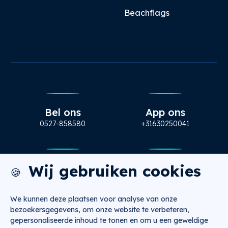
Beachflags
Bel ons
App ons
0527-858580
+31630250041
Wij gebruiken cookies
Mail ons
Bezoek ons
🍪
info@nugtr.nl
Ecopark 63, Emmeloord
We kunnen deze plaatsen voor analyse van onze
bezoekersgegevens, om onze website te verbeteren,
gepersonaliseerde inhoud te tonen en om u een geweldige