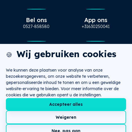
Bel ons
App ons
0527-858580
+31630250041
Mail ons
Bezoek ons
Wij gebruiken cookies
🍪
info@nugtr.nl
Ecopark 63, Emmeloord
We kunnen deze plaatsen voor analyse van onze
bezoekersgegevens, om onze website te verbeteren,
gepersonaliseerde inhoud te tonen en om u een geweldige
website-ervaring te bieden. Voor meer informatie over de
Copyright 2026 © NUGTR
Algemene voorwaarden
cookies die we gebruiken opent u de instellingen.
Privacybeleid
Downloads
Accepteer alles
Weigeren
Nee, pas aan