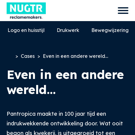
Logo en huisstijl
Drukwerk
Bewegwijzering
>
Cases
>
Even in een andere wereld…
Even in een andere
wereld…
Pantropica maakte in 100 jaar tijd een
0527-858580
info@nugtr.nl
indrukwekkende ontwikkeling door. Wat ooit
Ecopark 63, 8305 BJ, Emmeloord
begon als kwekerij, is uitgegroeid tot een